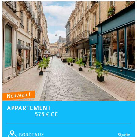
Nouveau !
APPARTEMENT
575 € CC
Studio
BORDEAUX