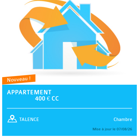
Nouveau !
APPARTEMENT
400 € CC
Chambre
TALENCE
Mise à jour le 07/08/26