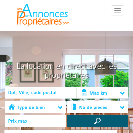
::Menu::
La location en direct avec les
propriétaires
Max km
Type de bien
Nb de pièces