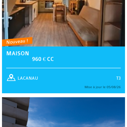
Nouveau !
MAISON
960 € CC
T3
LACANAU
Mise à jour le 05/08/26