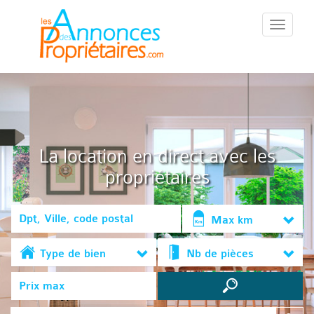
::Menu::
La location en direct avec les
propriétaires
Max km
Type de bien
Nb de pièces