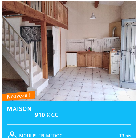
Nouveau !
MAISON
910 € CC
T3 bis
MOULIS-EN-MEDOC