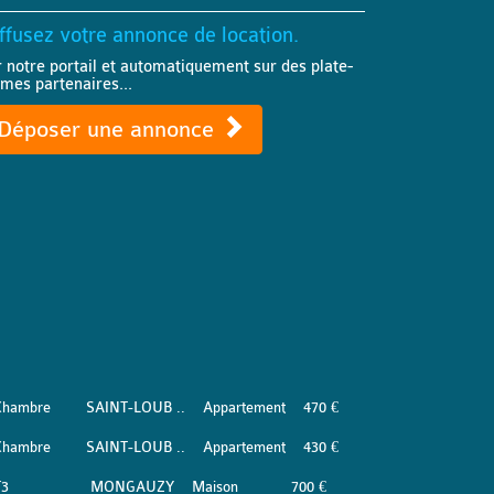
ffusez votre annonce de location.
r notre portail et automatiquement sur des plate-
rmes partenaires...
Déposer une annonce
Chambre
SAINT-LOUB ..
Appartement
470 €
Chambre
SAINT-LOUB ..
Appartement
430 €
T3
MONGAUZY
Maison
700 €