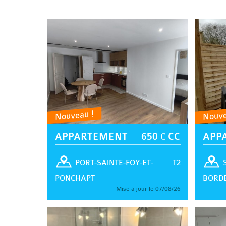
Nouveau !
Nouve
APPARTEMENT
650 € CC
APP
T2
PORT-SAINTE-FOY-ET-
PONCHAPT
BORD
Mise à jour le 07/08/26