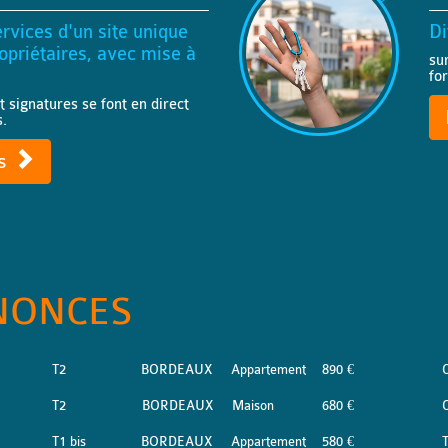
rvices d'un site unique
Di
priétaires, avec mise à
su
fo
t signatures se font en direct
s.
ts
NONCES
T2
BORDEAUX
Appartement
890 €
T2
BORDEAUX
Maison
680 €
T1 bis
BORDEAUX
Appartement
580 €