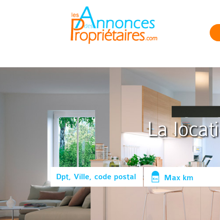
La locat
Max km