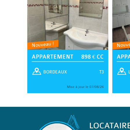
Nouveau !
Nouve
APPARTEMENT
898 € CC
APP
T3
BORDEAUX
Mise à jour le 07/08/26
LOCATAIR