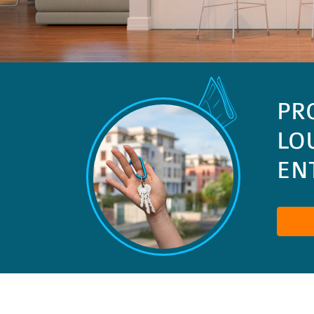
PR
LO
ENT