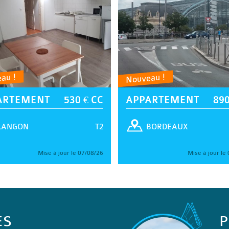
au !
Nouveau !
ARTEMENT
530 € CC
APPARTEMENT
890
T2
LANGON
BORDEAUX
Mise à jour le 07/08/26
Mise à jour le
ES
P