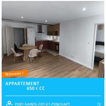
Nouveau !
APPARTEMENT
650 € CC
T2
PORT-SAINTE-FOY-ET-PONCHAPT