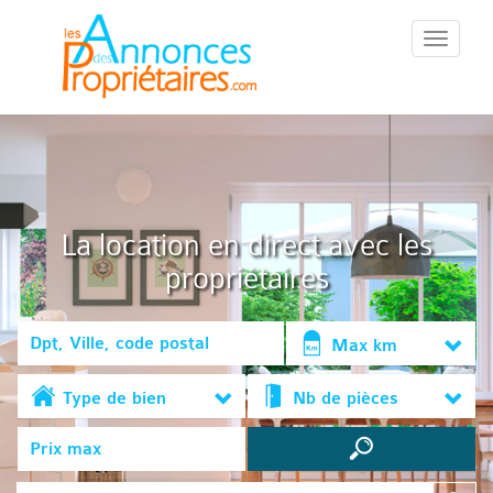
::Menu::
La location en direct avec les
propriétaires
Max km
Type de bien
Nb de pièces