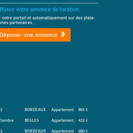
ffusez votre annonce de location.
r notre portail et automatiquement sur des plate-
rmes partenaires...
Déposer une annonce
T2
BORDEAUX
Appartement
865 €
Chambre
BEGLES
Appartement
422 €
T2
BORDEAUX
Appartement
980 €