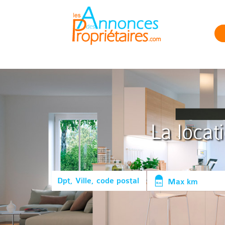
La locat
Max km