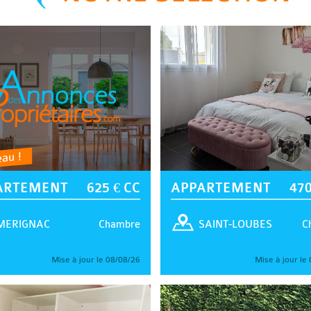
au !
ARTEMENT
625 € CC
APPARTEMENT
470
Chambre
C
MERIGNAC
SAINT-LOUBES
Mise à jour le 08/08/26
Mise à jour le