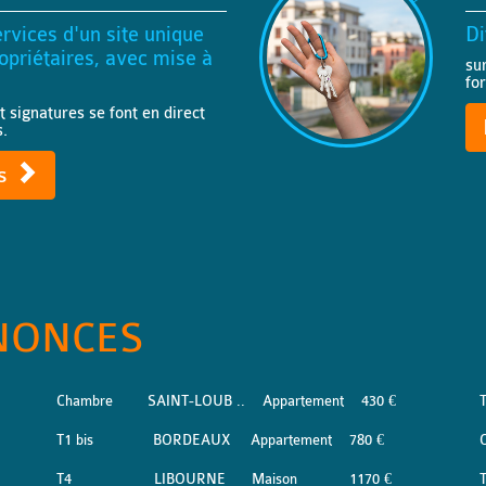
rvices d'un site unique
Di
priétaires, avec mise à
su
fo
t signatures se font en direct
s.
ts
NONCES
Chambre
SAINT-LOUB ..
Appartement
430 €
T1 bis
BORDEAUX
Appartement
780 €
T4
LIBOURNE
Maison
1170 €