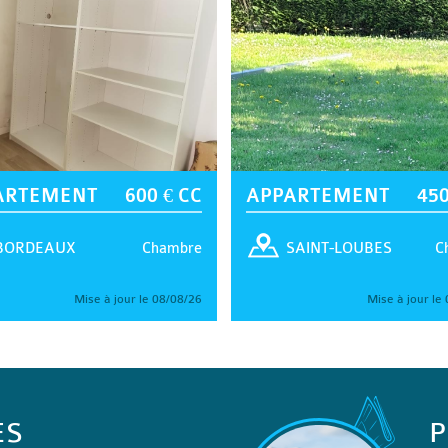
ARTEMENT
600 € CC
APPARTEMENT
450
Chambre
C
BORDEAUX
SAINT-LOUBES
Mise à jour le 08/08/26
Mise à jour le
ES
P