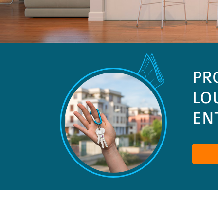
PR
LO
ENT