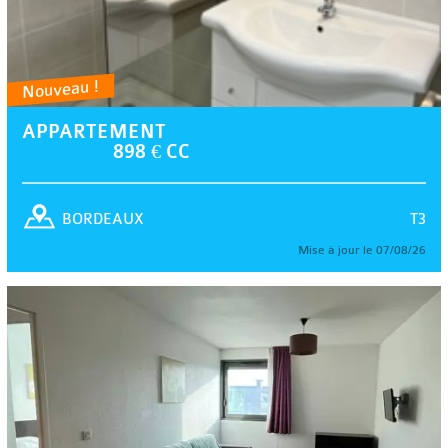
Nouveau !
APPARTEMENT
898 € CC
T3
BORDEAUX
Mise à jour le 07/08/26