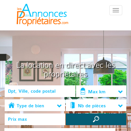
::Menu::
La location en direct avec les
propriétaires
Max km
Type de bien
Nb de pièces