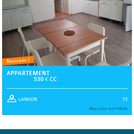
Nouveau !
APPARTEMENT
530 € CC
T2
LANGON
Mise à jour le 07/08/26