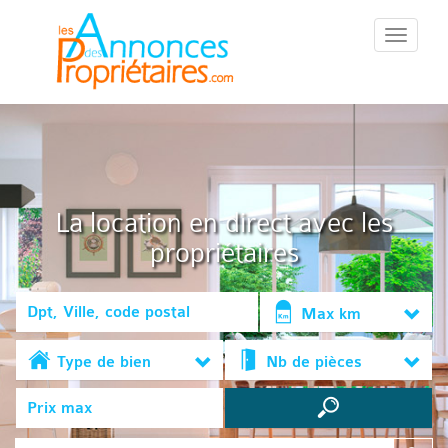
::Menu::
La location en direct avec les
propriétaires
Max km
Type de bien
Nb de pièces