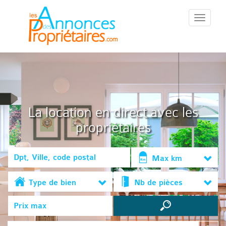
::Menu::
La location en direct avec les
propriétaires
Max km
Type de bien
Nb de pièces