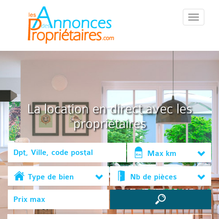
::Menu::
La location en direct avec les
propriétaires
Max km
Type de bien
Nb de pièces