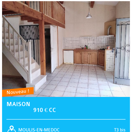
Nouveau !
MAISON
910 € CC
T3 bis
MOULIS-EN-MEDOC