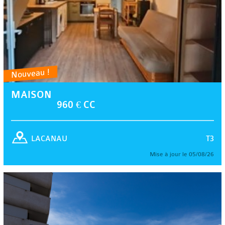
Nouveau !
MAISON
960 € CC
T3
LACANAU
Mise à jour le 05/08/26