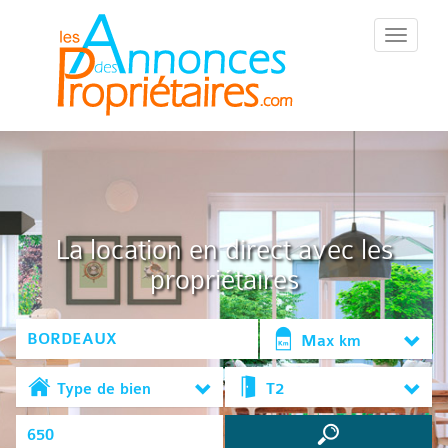
::Menu::
La location en direct avec les
propriétaires
Max km
Type de bien
T2