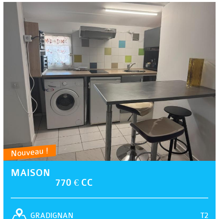
Nouveau !
MAISON
770 € CC
T2
GRADIGNAN