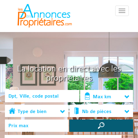
::Menu::
La location en direct avec les
propriétaires
Max km
Type de bien
Nb de pièces