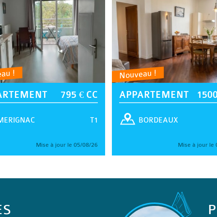
au !
Nouveau !
ARTEMENT
795 € CC
APPARTEMENT
1500
T1
MERIGNAC
BORDEAUX
Mise à jour le 05/08/26
Mise à jour le
ES
P