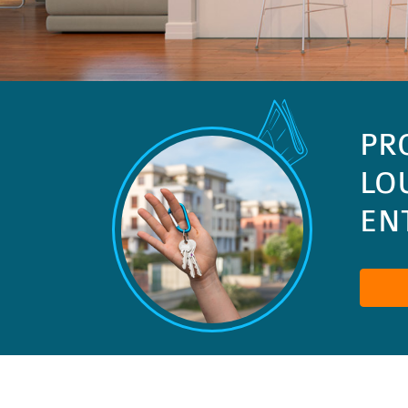
PR
LO
ENT