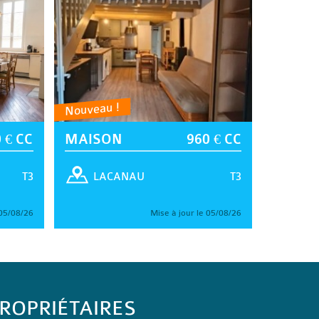
Nouveau !
 € CC
MAISON
960 € CC
T3
T3
LACANAU
 05/08/26
Mise à jour le 05/08/26
ROPRIÉTAIRES