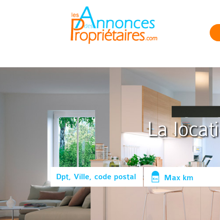
La locat
Max km