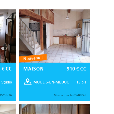
Nouveau !
 € CC
MAISON
910 € CC
Studio
T3 bis
MOULIS-EN-MEDOC
 05/08/26
Mise à jour le 05/08/26