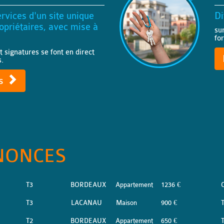
rvices d'un site unique
Di
priétaires, avec mise à
su
fo
t signatures se font en direct
s.
ts
NONCES
T3
BORDEAUX
Appartement
1236 €
T3
LACANAU
Maison
900 €
T2
BORDEAUX
Appartement
650 €
T