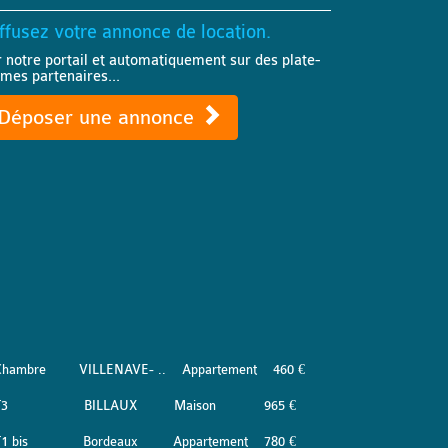
ffusez votre annonce de location.
r notre portail et automatiquement sur des plate-
rmes partenaires...
Déposer une annonce
Chambre
VILLENAVE- ..
Appartement
460 €
T3
BILLAUX
Maison
965 €
1 bis
Bordeaux
Appartement
780 €