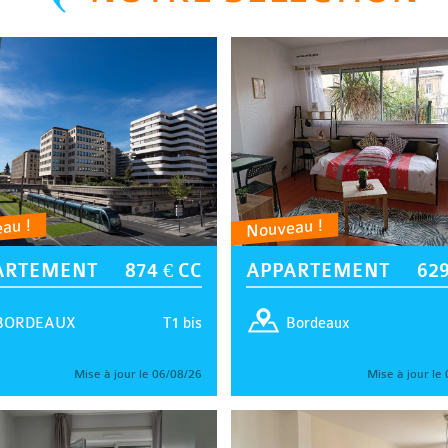
au !
Nouveau !
ARTEMENT
874 € CC
APPARTEMENT
629
T1 bis
BORDEAUX
Bordeaux
Mise à jour le 06/08/26
Mise à jour le