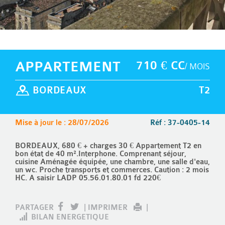
APPARTEMENT
710 € CC
/ MOIS
BORDEAUX
T2
Mise à jour le : 28/07/2026
Réf : 37-0405-14
BORDEAUX, 680 € + charges 30 € Appartement T2 en
bon état de 40 m².Interphone. Comprenant séjour,
cuisine Aménagée équipée, une chambre, une salle d'eau,
un wc. Proche transports et commerces. Caution : 2 mois
HC. A saisir LADP 05.56.01.80.01 fd 220€
PARTAGER
|
IMPRIMER
|
BILAN ENERGETIQUE