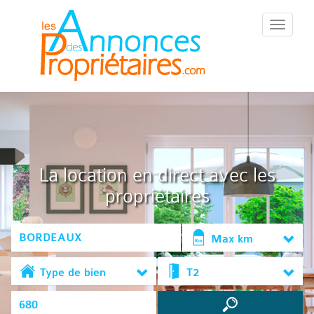
::Menu::
La location en direct avec les
propriétaires
Max km
Type de bien
T2