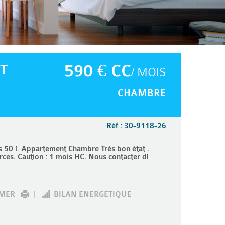
T
590 € CC
/ MOIS
CHAMBRE
Réf : 30-9118-26
50 € Appartement Chambre Très bon état .
ces. Caution : 1 mois HC. Nous contacter dl
IMER
|
BILAN ENERGETIQUE