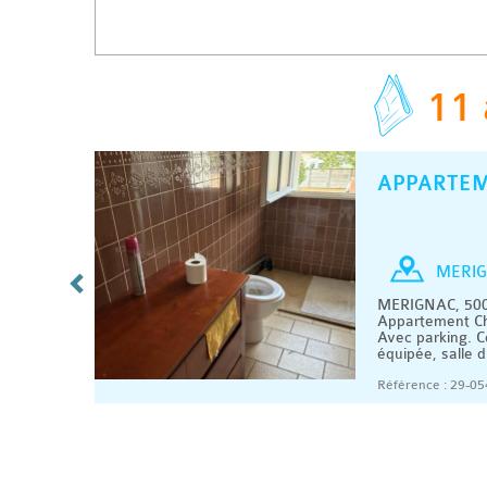
11 
APPARTE
C
/ MOIS
Chambre
MERIG
s
MERIGNAC, 500
. En
Appartement Ch
merces.
Avec parking. 
équipée, salle d
08/2026
Référence : 29-05