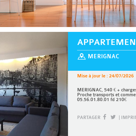
APPARTEMEN
MERIGNAC
Mise à jour le : 24/07/2026
MERIGNAC, 540 € + charges 
Proche transports et commer
05.56.01.80.01 fd 210€
PARTAGER
|
IMPR