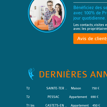
Bénéficiez des se
avec 100% de Pro
jour quotidienne.
Les contacts,visites e
avec les propriétaire
Avis de clien
DERNIÈRES AN
T2
SAINTE-TER ..
Maison
750 €
T2
PESSAC
Appartement
690 €
T1 bis
CASTETS-EN ..
Appartement
450 €