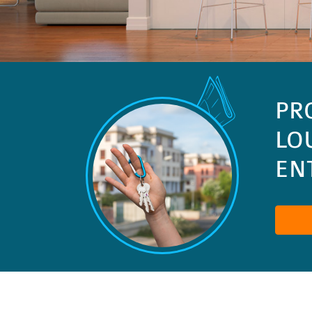
PR
LO
ENT