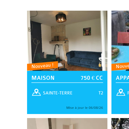
Nouveau !
Nouve
MAISON
750 € CC
APP
T2
SAINTE-TERRE
Mise à jour le 06/08/26