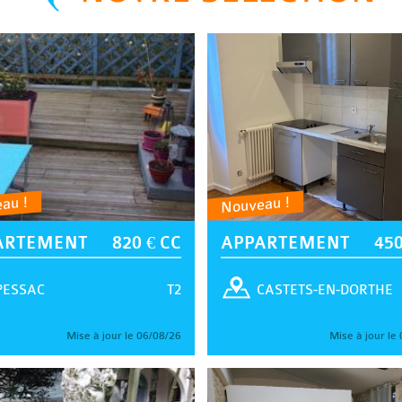
au !
Nouveau !
ARTEMENT
820 € CC
APPARTEMENT
450
T2
PESSAC
CASTETS-EN-DORTHE
Mise à jour le 06/08/26
Mise à jour le