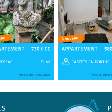
au !
Nouveau !
ARTEMENT
730 € CC
APPARTEMENT
580
T1 bis
PESSAC
CASTETS-EN-DORTHE
Mise à jour le 06/08/26
Mise à jour le
ES
P