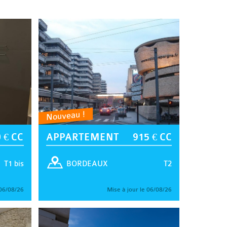
Nouveau !
 € CC
APPARTEMENT
915 € CC
T1 bis
T2
BORDEAUX
 06/08/26
Mise à jour le 06/08/26