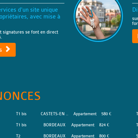
rvices d'un site unique
Di
priétaires, avec mise à
su
fo
t signatures se font en direct
s.
ts
NONCES
T1 bis
CASTETS-EN ..
Appartement
580 €
T
T1 bis
BORDEAUX
Appartement
824 €
T2
BORDEAUX
Appartement
800 €
S