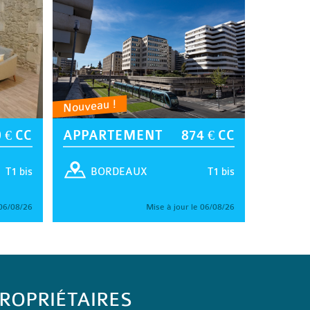
Nouveau !
 € CC
APPARTEMENT
874 € CC
T1 bis
T1 bis
BORDEAUX
 06/08/26
Mise à jour le 06/08/26
ROPRIÉTAIRES