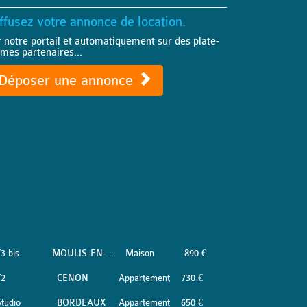
ffusez votre annonce de location.
r notre portail et automatiquement sur des plate-
rmes partenaires...
Déposer une annonce
3 bis
MOULIS-EN- ..
Maison
890 €
T2
CENON
Appartement
730 €
tudio
BORDEAUX
Appartement
650 €