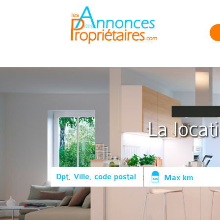
La locat
Max km