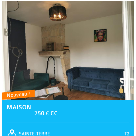
Nouveau !
MAISON
750 € CC
T2
SAINTE-TERRE