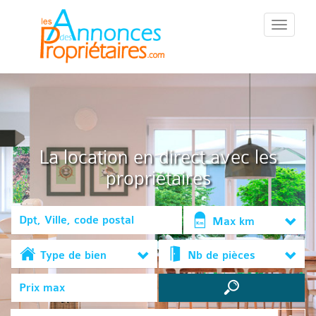
::Menu::
La location en direct avec les
propriétaires
Max km
Type de bien
Nb de pièces