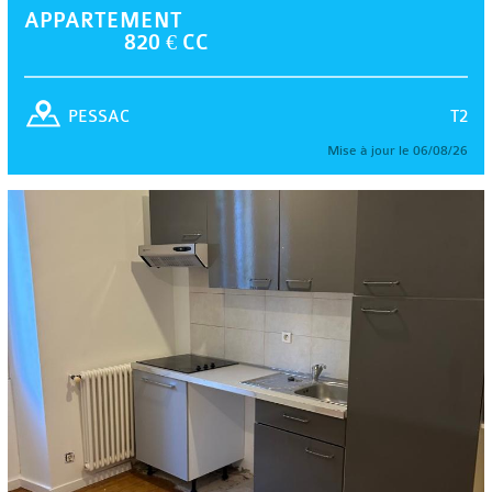
APPARTEMENT
820 € CC
T2
PESSAC
Mise à jour le 06/08/26