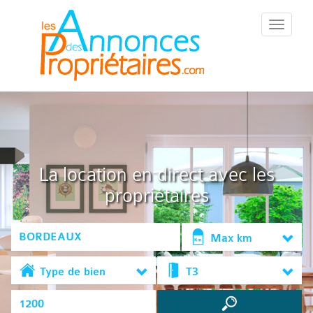
::Menu::
La location en direct avec les
propriétaires
Max km
Type de bien
T3