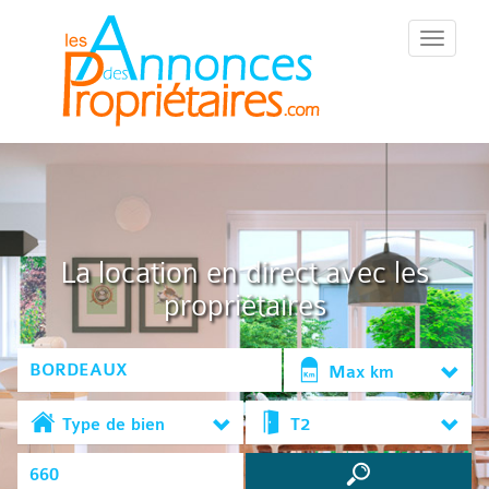
::Menu::
La location en direct avec les
propriétaires
Max km
Type de bien
T2