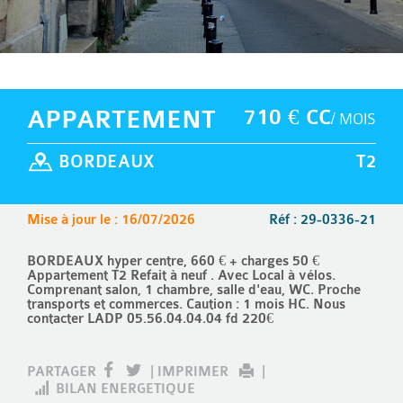
APPARTEMENT
710 € CC
/ MOIS
BORDEAUX
T2
Mise à jour le : 16/07/2026
Réf : 29-0336-21
BORDEAUX hyper centre, 660 € + charges 50 €
Appartement T2 Refait à neuf . Avec Local à vélos.
Comprenant salon, 1 chambre, salle d'eau, WC. Proche
transports et commerces. Caution : 1 mois HC. Nous
contacter LADP 05.56.04.04.04 fd 220€
PARTAGER
|
IMPRIMER
|
BILAN ENERGETIQUE