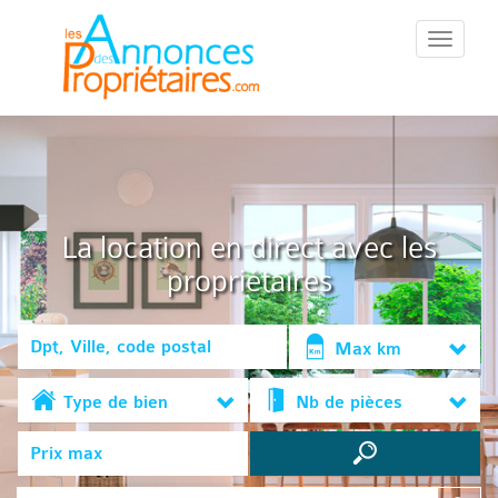
::Menu::
La location en direct avec les
propriétaires
Max km
Type de bien
Nb de pièces