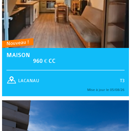
Nouveau !
MAISON
960 € CC
T3
LACANAU
Mise à jour le 05/08/26