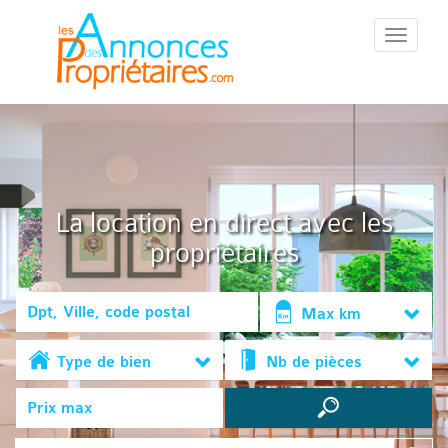
::Menu::
La location en direct avec les
propriétaires
Max km
Type de bien
Nb de pièces