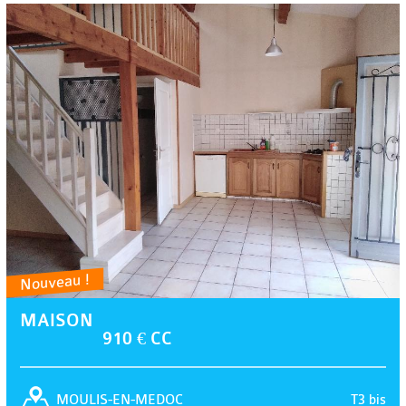
Nouveau !
MAISON
910 € CC
T3 bis
MOULIS-EN-MEDOC