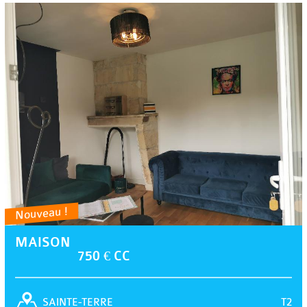
Nouveau !
MAISON
750 € CC
T2
SAINTE-TERRE