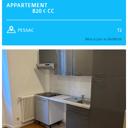
APPARTEMENT
820 € CC
T2
PESSAC
Mise à jour le 06/08/26