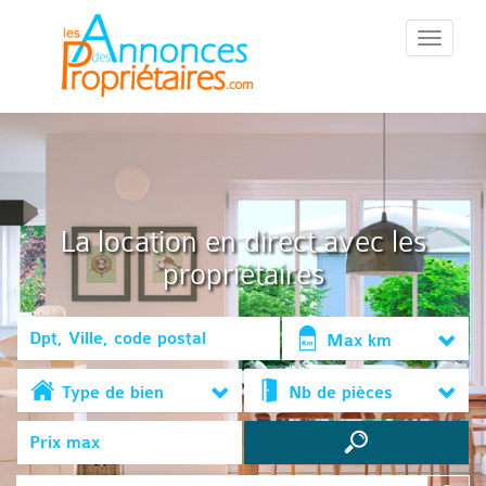
::Menu::
La location en direct avec les
propriétaires
Max km
Type de bien
Nb de pièces