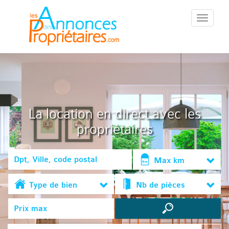
::Menu::
La location en direct avec les
propriétaires
Max km
Type de bien
Nb de pièces