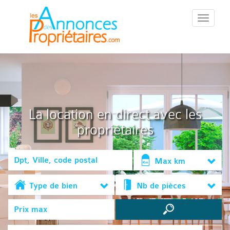
::Menu::
La location en direct avec les
propriétaires
Max km
Type de bien
Nb de pièces