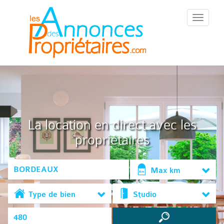
::Menu::
La location en direct avec les
propriétaires
Max km
Type de bien
Studio