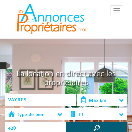
::Menu::
La location en direct avec les
propriétaires
Max km
Type de bien
T1