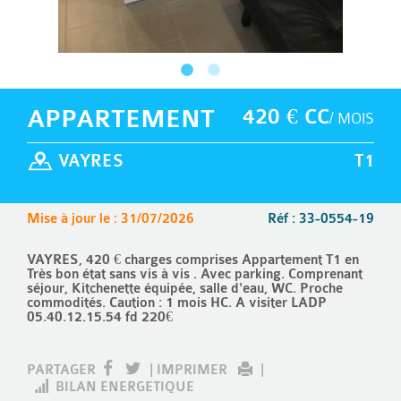
APPARTEMENT
420 € CC
/ MOIS
VAYRES
T1
Mise à jour le : 31/07/2026
Réf : 33-0554-19
VAYRES, 420 € charges comprises Appartement T1 en
Très bon état sans vis à vis . Avec parking. Comprenant
séjour, Kitchenette équipée, salle d'eau, WC. Proche
commodités. Caution : 1 mois HC. A visiter LADP
05.40.12.15.54 fd 220€
PARTAGER
|
IMPRIMER
|
BILAN ENERGETIQUE