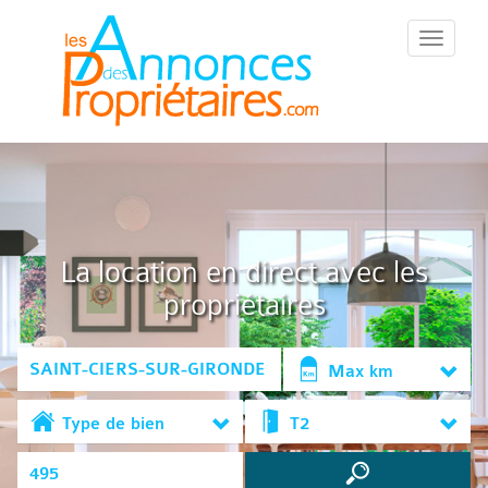
::Menu::
La location en direct avec les
propriétaires
Max km
Type de bien
T2