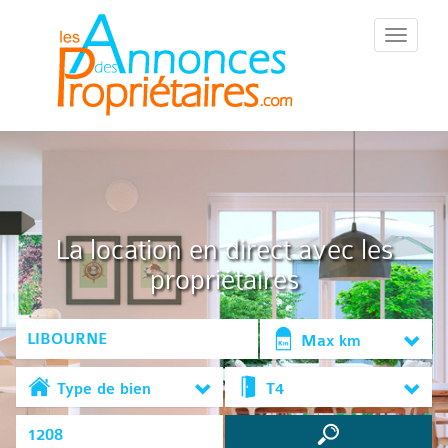
::Menu::
La location en direct avec les
propriétaires
Max km
Type de bien
T4