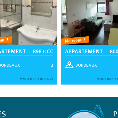
au !
Nouveau !
ARTEMENT
898 € CC
APPARTEMENT
800
T3
BORDEAUX
BORDEAUX
Mise à jour le 07/08/26
Mise à jour le
ES
P