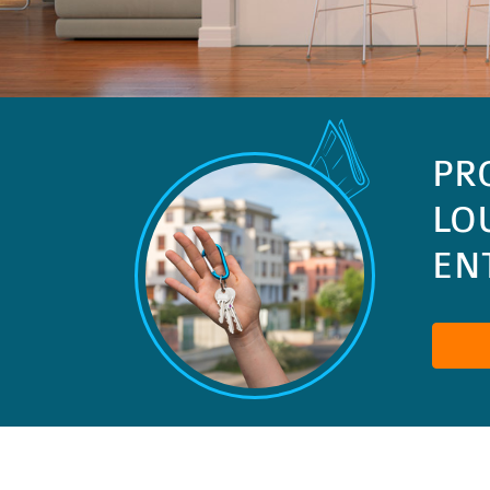
PR
LO
ENT