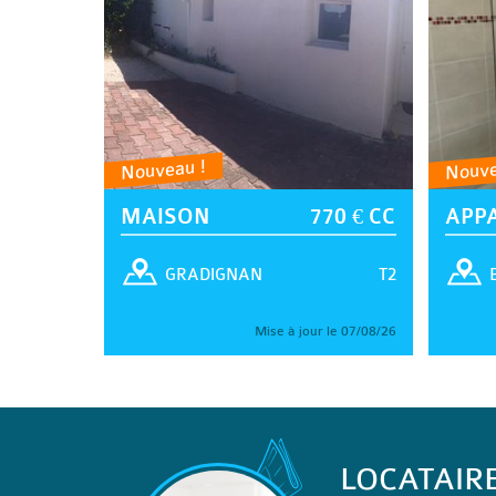
Nouveau !
Nouve
MAISON
770 € CC
APP
T2
GRADIGNAN
Mise à jour le 07/08/26
LOCATAIR