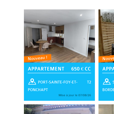
Nouveau !
Nouve
APPARTEMENT
650 € CC
APP
T2
PORT-SAINTE-FOY-ET-
PONCHAPT
BORD
Mise à jour le 07/08/26