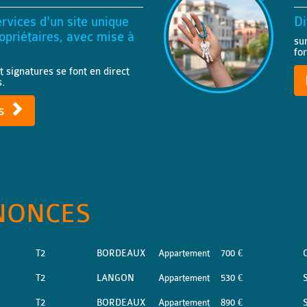
rvices d'un site unique
Di
priétaires, avec mise à
su
fo
t signatures se font en direct
s.
ts
NONCES
T2
BORDEAUX
Appartement
700 €
T2
LANGON
Appartement
530 €
S
T2
BORDEAUX
Appartement
890 €
S