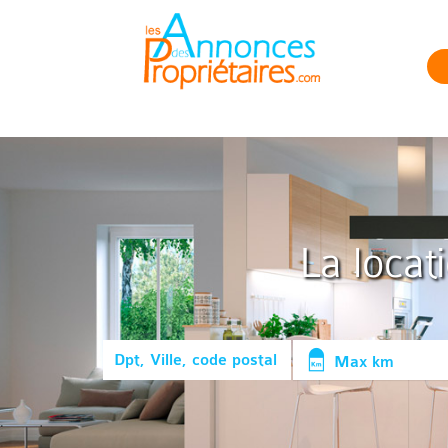
La locat
Max km