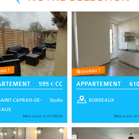
au !
Nouveau !
ARTEMENT
595 € CC
APPARTEMENT
610
Studio
SAINT-CAPRAIS-DE-
BORDEAUX
EAUX
Mise à jour le 07/08/26
Mise à jour le