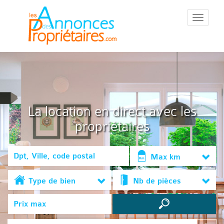
::Menu::
La location en direct avec les
propriétaires
Max km
Type de bien
Nb de pièces