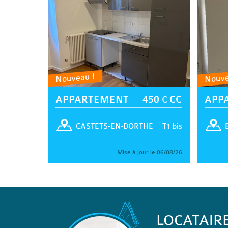
Nouveau !
Nouve
APPARTEMENT
450 € CC
APP
T1 bis
CASTETS-EN-DORTHE
Mise à jour le 06/08/26
LOCATAIR