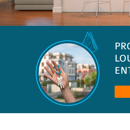
PR
LO
ENT