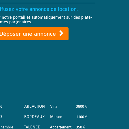
ffusez votre annonce de location.
r notre portail et automatiquement sur des plate-
rmes partenaires...
Déposer une annonce
T6
ARCACHON
Villa
3800 €
T3
BORDEAUX
Maison
1100 €
Chambre
TALENCE
Appartement
350 €