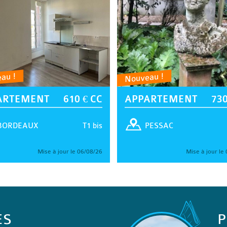
au !
Nouveau !
ARTEMENT
610 € CC
APPARTEMENT
730
T1 bis
BORDEAUX
PESSAC
Mise à jour le 06/08/26
Mise à jour le
ES
P