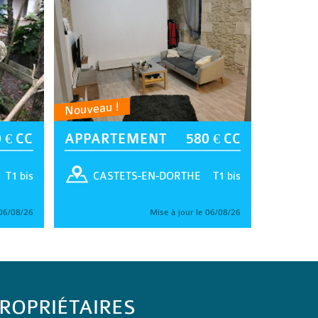
Nouveau !
 € CC
APPARTEMENT
580 € CC
T1 bis
T1 bis
CASTETS-EN-DORTHE
 06/08/26
Mise à jour le 06/08/26
ROPRIÉTAIRES