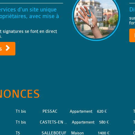
rvices d'un site unique
Di
priétaires, avec mise à
su
fo
t signatures se font en direct
s.
ts
NONCES
T1 bis
PESSAC
Appartement
620 €
T1 bis
CASTETS-EN ..
Appartement
580 €
T5
SALLEBOEUF
Maison
1400 €