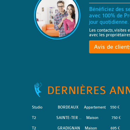
Bénéficiez des se
avec 100% de Pro
jour quotidienne.
Les contacts,visites e
avec les propriétaire
Avis de clien
DERNIÈRES AN
Studio
BORDEAUX
Appartement
550 €
T2
SAINTE-TER ..
Maison
750 €
T2
GRADIGNAN
Maison
695 €