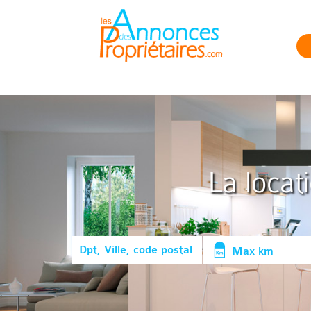
La locat
Max km