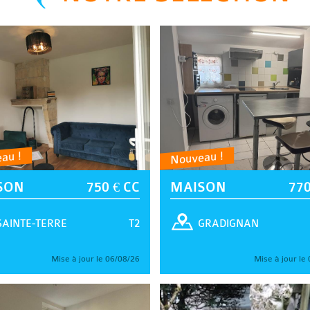
au !
Nouveau !
SON
750 € CC
MAISON
770
T2
SAINTE-TERRE
GRADIGNAN
Mise à jour le 06/08/26
Mise à jour le