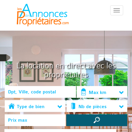
::Menu::
La location en direct avec les
propriétaires
Max km
Type de bien
Nb de pièces