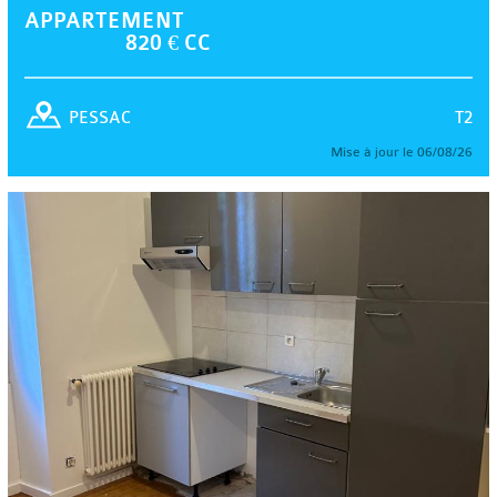
APPARTEMENT
820 € CC
T2
PESSAC
Mise à jour le 06/08/26