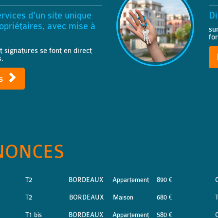
rvices d'un site unique
Di
priétaires, avec mise à
su
fo
t signatures se font en direct
s.
ts
NONCES
T2
BORDEAUX
Appartement
890 €
T2
BORDEAUX
Maison
680 €
T
T1 bis
BORDEAUX
Appartement
580 €