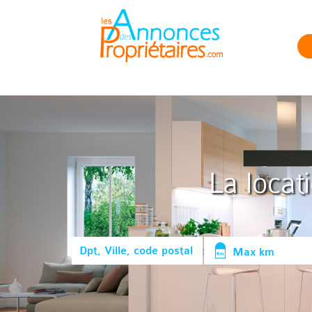
La locat
Max km