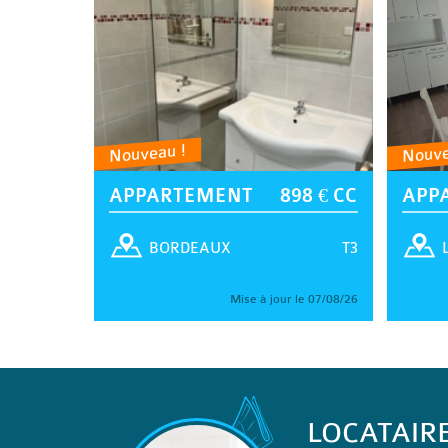
Nouveau !
Nouve
APPARTEMENT
898 € CC
APP
T3
BORDEAUX
Mise à jour le 07/08/26
LOCATAIR