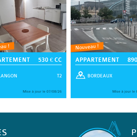
au !
Nouveau !
ARTEMENT
530 € CC
APPARTEMENT
890
T2
LANGON
BORDEAUX
Mise à jour le 07/08/26
Mise à jour le
ES
P