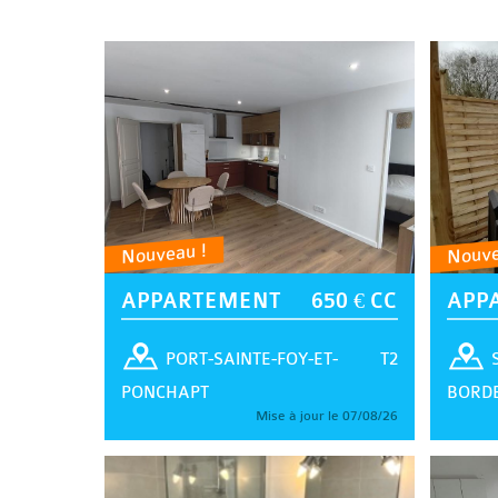
Nouveau !
Nouve
APPARTEMENT
650 € CC
APP
T2
PORT-SAINTE-FOY-ET-
PONCHAPT
BORD
Mise à jour le 07/08/26