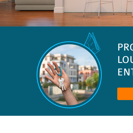
PR
LO
ENT