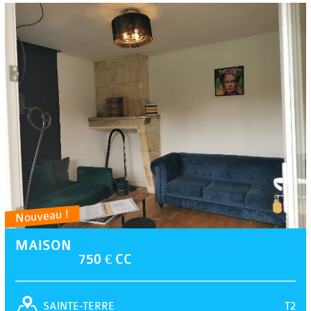
Nouveau !
MAISON
750 € CC
T2
SAINTE-TERRE