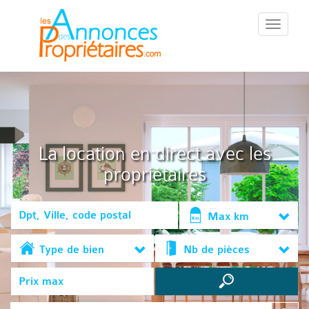
::Menu::
La location en direct avec les
propriétaires
Max km
Type de bien
Nb de pièces