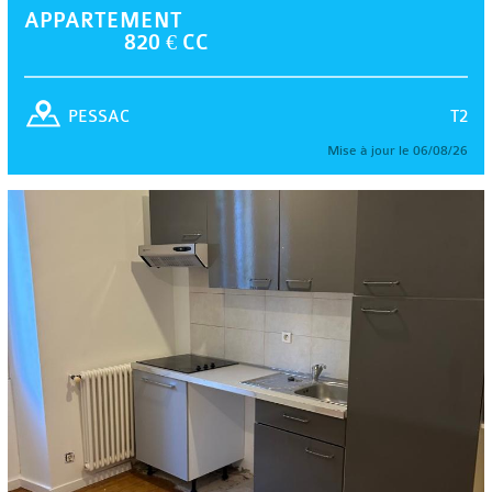
APPARTEMENT
820 € CC
T2
PESSAC
Mise à jour le 06/08/26