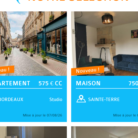
au !
Nouveau !
ARTEMENT
575 € CC
MAISON
750
Studio
BORDEAUX
SAINTE-TERRE
Mise à jour le 07/08/26
Mise à jour le