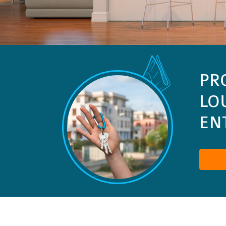
PR
LO
ENT