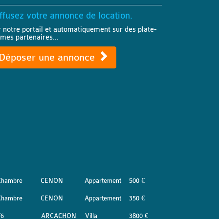
ffusez votre annonce de location.
r notre portail et automatiquement sur des plate-
rmes partenaires...
Déposer une annonce
Chambre
CENON
Appartement
500 €
Chambre
CENON
Appartement
350 €
T6
ARCACHON
Villa
3800 €