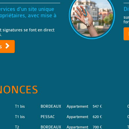
rvices d'un site unique
Di
priétaires, avec mise à
su
fo
t signatures se font en direct
s.
ts
NONCES
T1 bis
BORDEAUX
Appartement
547 €
T1 bis
PESSAC
Appartement
620 €
T2
BORDEAUX
Appartement
700 €