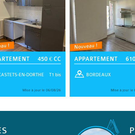
au !
Nouveau !
ARTEMENT
450 € CC
APPARTEMENT
610
T1 bis
CASTETS-EN-DORTHE
BORDEAUX
Mise à jour le 06/08/26
Mise à jour le
ES
P