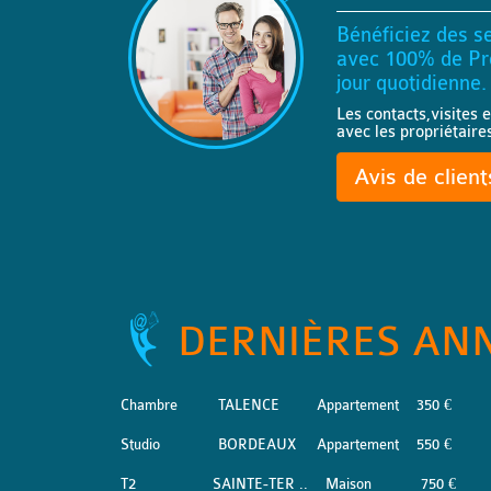
Bénéficiez des se
avec 100% de Pro
jour quotidienne.
Les contacts,visites e
avec les propriétaire
Avis de clien
DERNIÈRES AN
Chambre
TALENCE
Appartement
350 €
Studio
BORDEAUX
Appartement
550 €
T2
SAINTE-TER ..
Maison
750 €