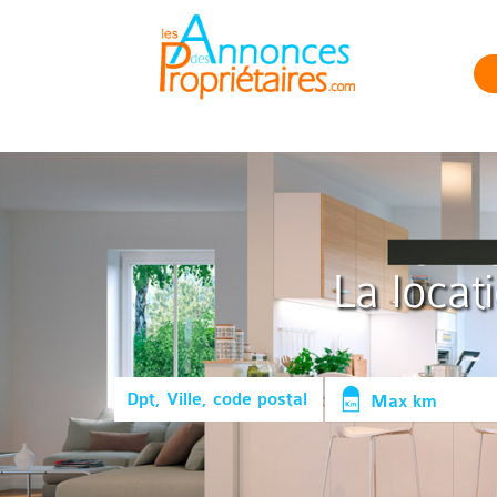
La locat
Max km