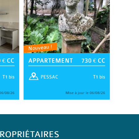
Nouveau !
 € CC
APPARTEMENT
730 € CC
T1 bis
T1 bis
PESSAC
 06/08/26
Mise à jour le 06/08/26
ROPRIÉTAIRES