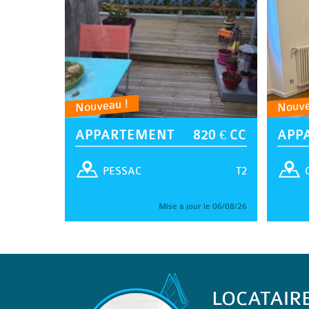
Nouveau !
Nouve
APPARTEMENT
820 € CC
APP
T2
PESSAC
Mise à jour le 06/08/26
LOCATAIR