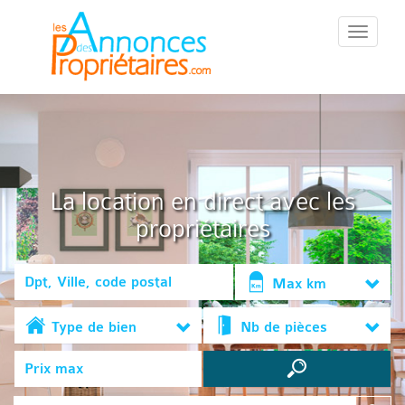
::Menu::
La location en direct avec les
propriétaires
Max km
Type de bien
Nb de pièces