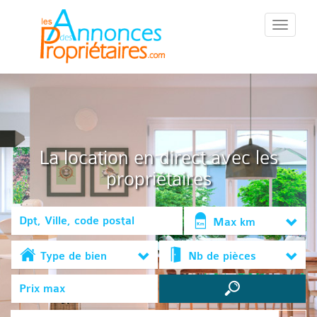
::Menu::
La location en direct avec les
propriétaires
Max km
Type de bien
Nb de pièces