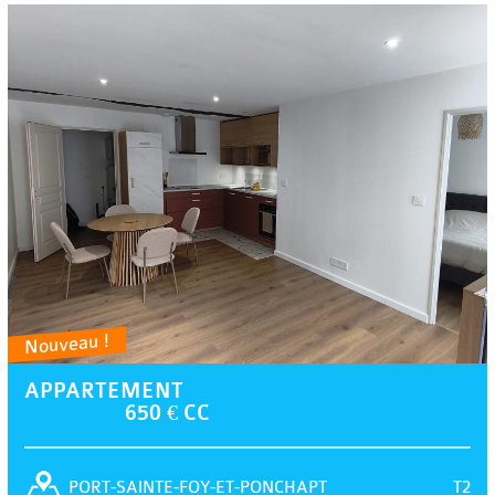
Nouveau !
APPARTEMENT
650 € CC
T2
PORT-SAINTE-FOY-ET-PONCHAPT