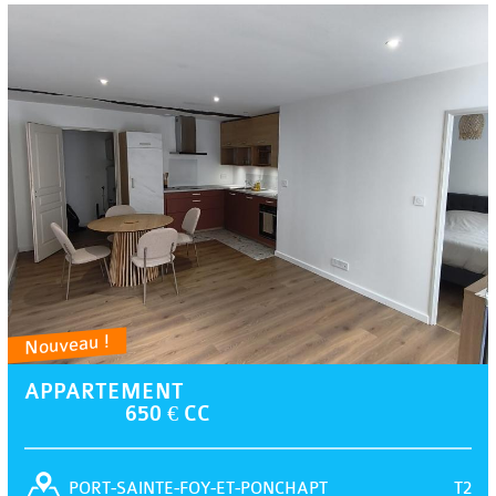
Nouveau !
APPARTEMENT
650 € CC
T2
PORT-SAINTE-FOY-ET-PONCHAPT