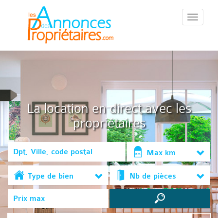
::Menu::
La location en direct avec les
propriétaires
Max km
Type de bien
Nb de pièces