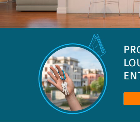
PR
LO
ENT