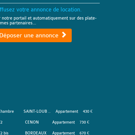
ffusez votre annonce de location.
r notre portail et automatiquement sur des plate-
rmes partenaires...
Déposer une annonce
Chambre
SAINT-LOUB ..
Appartement
430 €
T2
CENON
Appartement
730 €
2 bis
BORDEAUX
Appartement
670 €