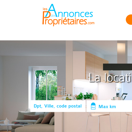
La locat
Max km