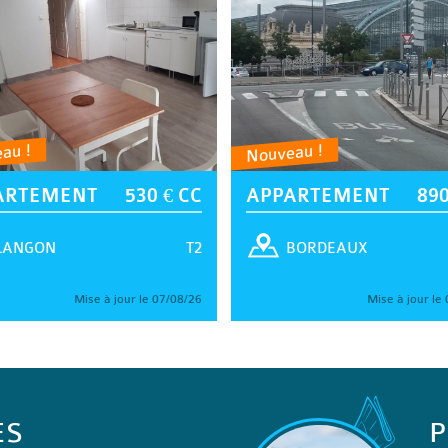
au !
Nouveau !
ARTEMENT
530 € CC
APPARTEMENT
890
T2
LANGON
BORDEAUX
Mise à jour le 07/08/26
Mise à jour le
ES
P