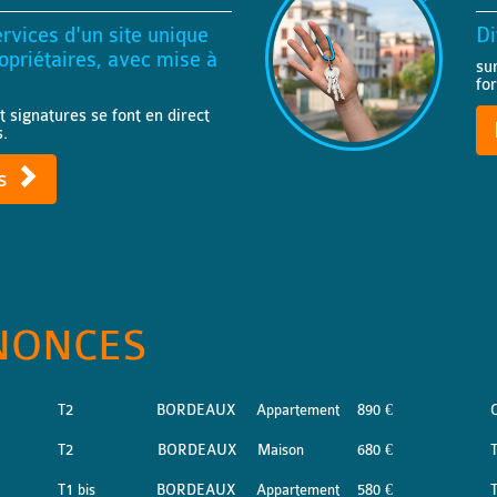
rvices d'un site unique
Di
priétaires, avec mise à
su
fo
t signatures se font en direct
s.
ts
NONCES
T2
BORDEAUX
Appartement
890 €
T2
BORDEAUX
Maison
680 €
T1 bis
BORDEAUX
Appartement
580 €
T