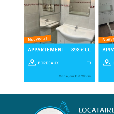
Nouveau !
Nouve
APPARTEMENT
898 € CC
APP
T3
BORDEAUX
Mise à jour le 07/08/26
LOCATAIR