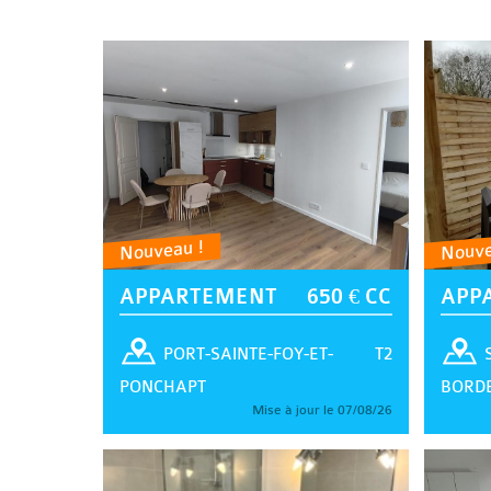
Nouveau !
Nouve
APPARTEMENT
650 € CC
APP
T2
PORT-SAINTE-FOY-ET-
PONCHAPT
BORD
Mise à jour le 07/08/26