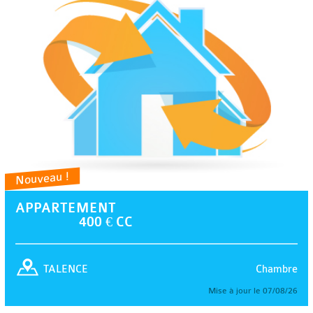
Nouveau !
APPARTEMENT
400 € CC
Chambre
TALENCE
Mise à jour le 07/08/26