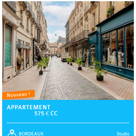
Nouveau !
APPARTEMENT
575 € CC
Studio
BORDEAUX