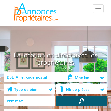
::Menu::
La location en direct avec les
propriétaires
Max km
Type de bien
Nb de pièces