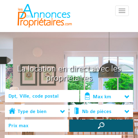
::Menu::
La location en direct avec les
propriétaires
Max km
Type de bien
Nb de pièces