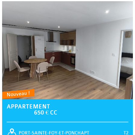
Nouveau !
APPARTEMENT
650 € CC
T2
PORT-SAINTE-FOY-ET-PONCHAPT