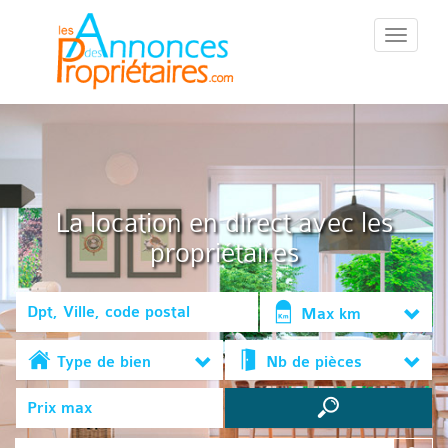
::Menu::
La location en direct avec les
propriétaires
Max km
Type de bien
Nb de pièces