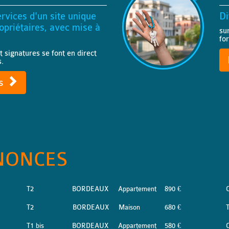
rvices d'un site unique
Di
priétaires, avec mise à
su
fo
t signatures se font en direct
s.
ts
NONCES
T2
BORDEAUX
Appartement
890 €
T2
BORDEAUX
Maison
680 €
T
T1 bis
BORDEAUX
Appartement
580 €