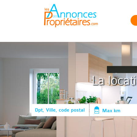
La locat
Max km