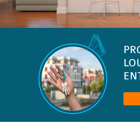
PR
LO
ENT