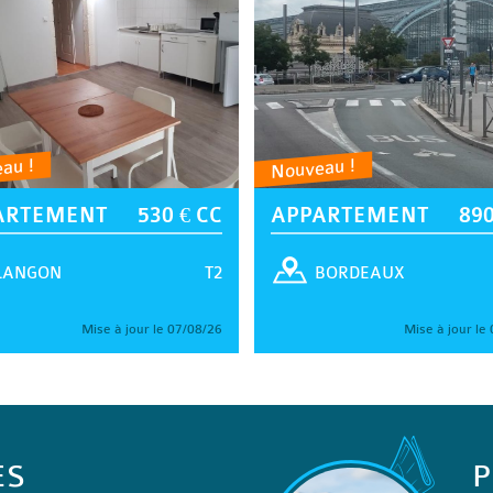
au !
Nouveau !
ARTEMENT
530 € CC
APPARTEMENT
890
T2
LANGON
BORDEAUX
Mise à jour le 07/08/26
Mise à jour le
ES
P