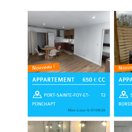
Nouveau !
Nouve
APPARTEMENT
650 € CC
APP
T2
PORT-SAINTE-FOY-ET-
PONCHAPT
BORD
Mise à jour le 07/08/26