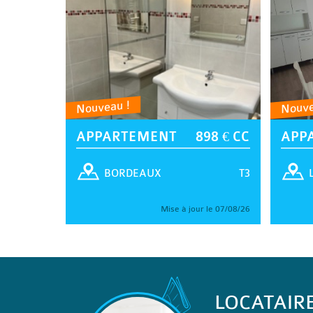
Nouveau !
Nouve
APPARTEMENT
898 € CC
APP
T3
BORDEAUX
Mise à jour le 07/08/26
LOCATAIR