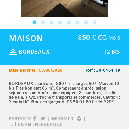
MAISON
850 € CC
/ MOIS
BORDEAUX
T2 BIS
Mise à jour le : 05/08/2026
Réf : 30-0164-19
BORDEAUX chartrons , 800 € + charges 50 € Maison T2
bis Très bon état 65 m². Comprenant entrée, salon,
séjour, cuisine Américaine équipée, 2 chambres, 1 salle
de bain, 1 wc. Proche transports et commerces. Caution :
2 mois HC. Nous contacter dl 05.56.01.80.01 fd 220€
PARTAGER
|
IMPRIMER
|
BILAN ENERGETIQUE