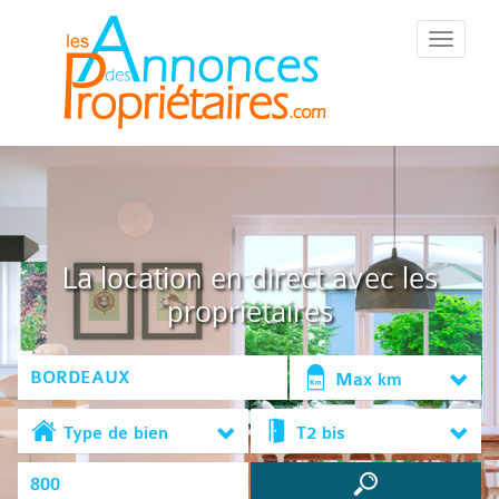
::Menu::
La location en direct avec les
propriétaires
Max km
Type de bien
T2 bis