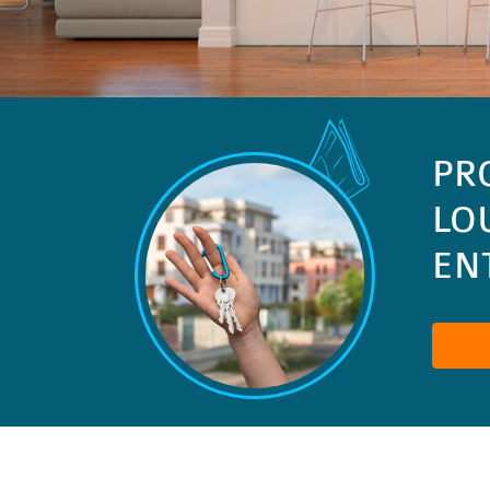
PR
LO
ENT