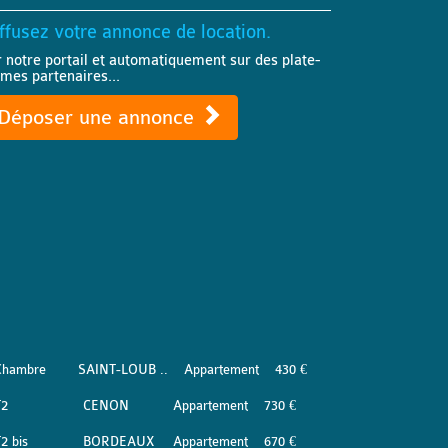
ffusez votre annonce de location.
r notre portail et automatiquement sur des plate-
rmes partenaires...
Déposer une annonce
Chambre
SAINT-LOUB ..
Appartement
430 €
T2
CENON
Appartement
730 €
2 bis
BORDEAUX
Appartement
670 €