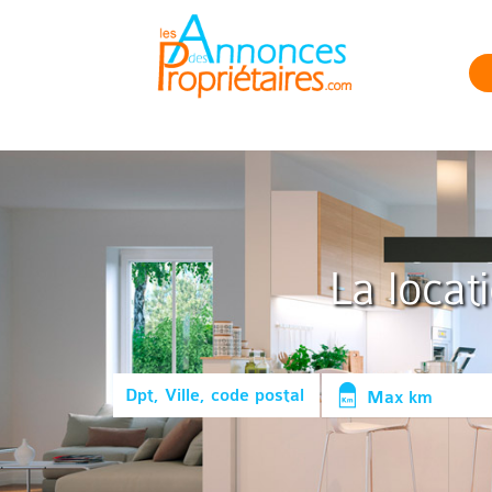
La locat
Max km