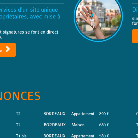
rvices d'un site unique
Di
priétaires, avec mise à
su
fo
t signatures se font en direct
s.
ts
NONCES
T2
BORDEAUX
Appartement
890 €
T2
BORDEAUX
Maison
680 €
T1 bis
BORDEAUX
Appartement
580 €
T