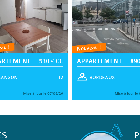
au !
Nouveau !
ARTEMENT
530 € CC
APPARTEMENT
890
T2
LANGON
BORDEAUX
Mise à jour le 07/08/26
Mise à jour le
ES
P