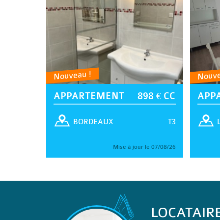
Nouveau !
Nouve
APPARTEMENT
898 € CC
APP
T3
BORDEAUX
Mise à jour le 07/08/26
LOCATAIR