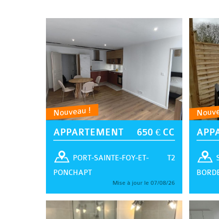
Nouveau !
Nouve
APPARTEMENT
650 € CC
APP
T2
PORT-SAINTE-FOY-ET-
PONCHAPT
BORD
Mise à jour le 07/08/26