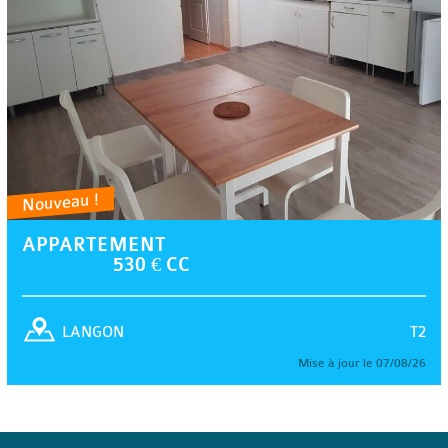
Nouveau !
APPARTEMENT
530 € CC
T2
LANGON
Mise à jour le 07/08/26