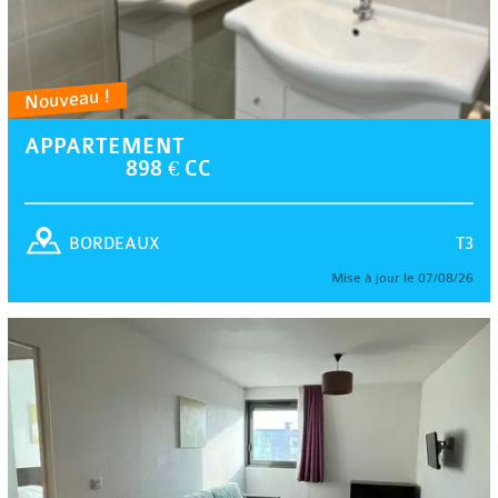
Nouveau !
APPARTEMENT
898 € CC
T3
BORDEAUX
Mise à jour le 07/08/26