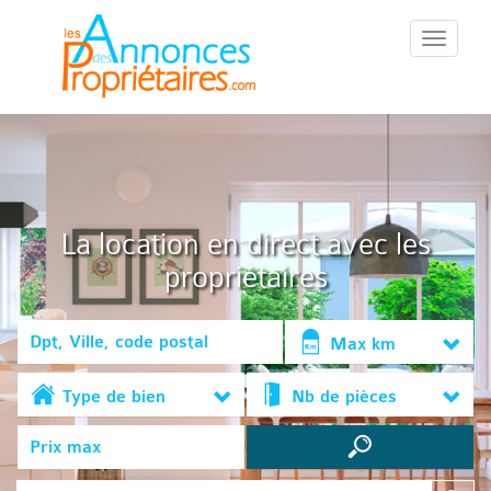
::Menu::
La location en direct avec les
propriétaires
Max km
Type de bien
Nb de pièces