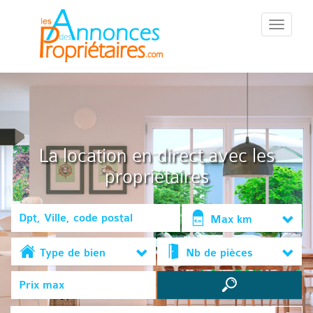
::Menu::
La location en direct avec les
propriétaires
Max km
Type de bien
Nb de pièces