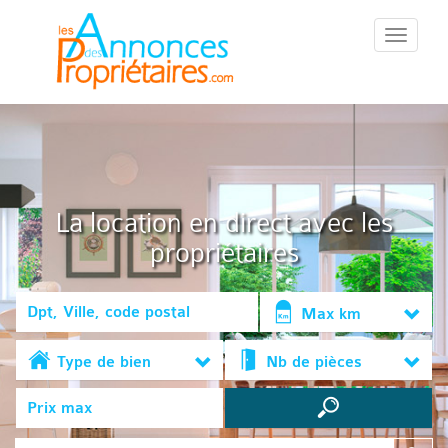
::Menu::
La location en direct avec les
propriétaires
Max km
Type de bien
Nb de pièces