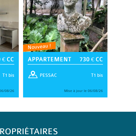
Nouveau !
 € CC
APPARTEMENT
730 € CC
T1 bis
T1 bis
PESSAC
 06/08/26
Mise à jour le 06/08/26
ROPRIÉTAIRES