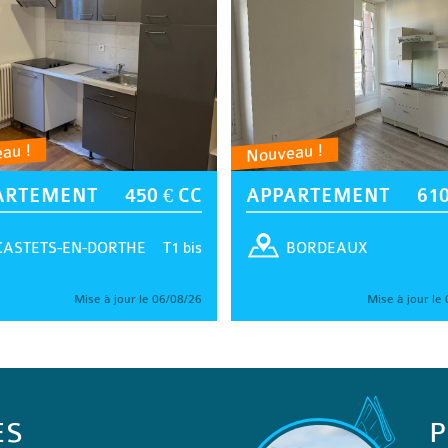
au !
Nouveau !
ARTEMENT
450 € CC
APPARTEMENT
610
T1 bis
CASTETS-EN-DORTHE
BORDEAUX
Mise à jour le 06/08/26
Mise à jour le
ES
P