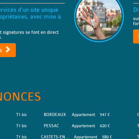
rvices d'un site unique
Di
priétaires, avec mise à
su
fo
t signatures se font en direct
s.
ts
NONCES
T1 bis
BORDEAUX
Appartement
547 €
T1 bis
PESSAC
Appartement
620 €
T1 bis
CASTETS-EN ..
Appartement
580 €