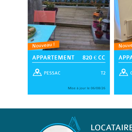
Nouveau !
Nouve
APPARTEMENT
820 € CC
APP
T2
PESSAC
Mise à jour le 06/08/26
LOCATAIR