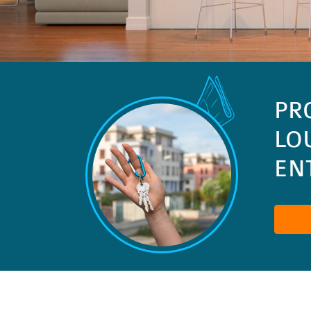
PR
LO
ENT