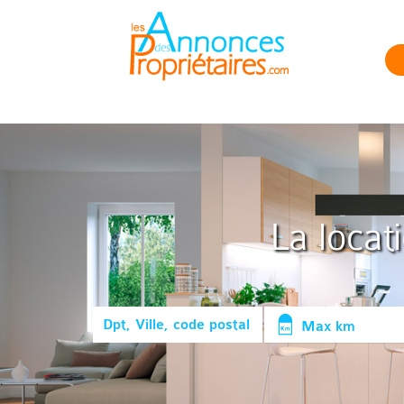
La locat
Max km