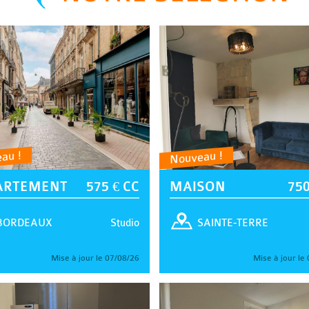
au !
Nouveau !
ARTEMENT
575 € CC
MAISON
750
Studio
BORDEAUX
SAINTE-TERRE
Mise à jour le 07/08/26
Mise à jour le