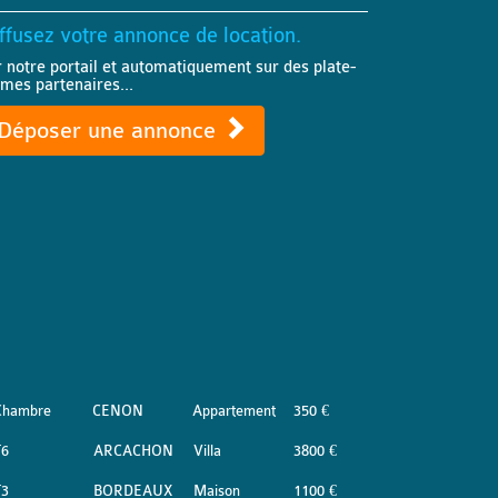
ffusez votre annonce de location.
r notre portail et automatiquement sur des plate-
rmes partenaires...
Déposer une annonce
Chambre
CENON
Appartement
350 €
T6
ARCACHON
Villa
3800 €
T3
BORDEAUX
Maison
1100 €