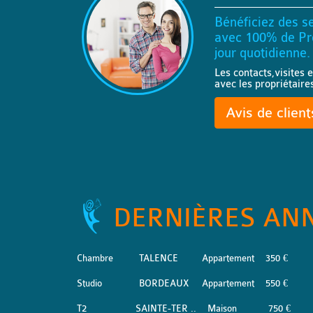
Bénéficiez des se
avec 100% de Pro
jour quotidienne.
Les contacts,visites e
avec les propriétaire
Avis de clien
DERNIÈRES AN
Chambre
TALENCE
Appartement
350 €
Studio
BORDEAUX
Appartement
550 €
T2
SAINTE-TER ..
Maison
750 €