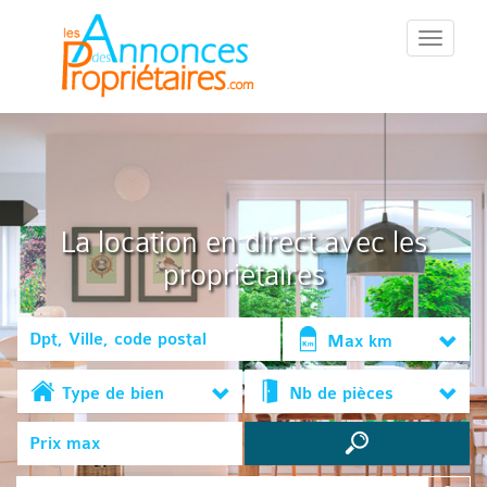
::Menu::
La location en direct avec les
propriétaires
Max km
Type de bien
Nb de pièces