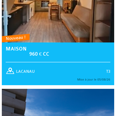
Nouveau !
MAISON
960 € CC
T3
LACANAU
Mise à jour le 05/08/26