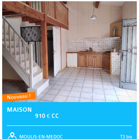
Nouveau !
MAISON
910 € CC
T3 bis
MOULIS-EN-MEDOC