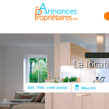
La locat
Max km