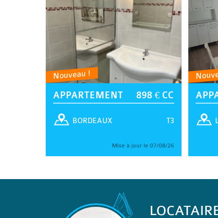
Nouveau !
Nouve
APPARTEMENT
898 € CC
APP
T3
BORDEAUX
Mise à jour le 07/08/26
LOCATAIR