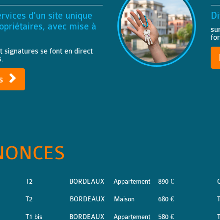
rvices d'un site unique
Di
priétaires, avec mise à
su
fo
t signatures se font en direct
s.
ts
NONCES
T2
BORDEAUX
Appartement
890 €
T2
BORDEAUX
Maison
680 €
T1 bis
BORDEAUX
Appartement
580 €
T