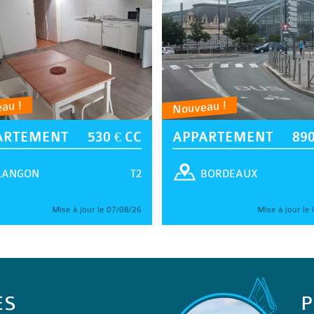
au !
Nouveau !
ARTEMENT
530 € CC
APPARTEMENT
890
T2
LANGON
BORDEAUX
Mise à jour le 07/08/26
Mise à jour le
ES
P