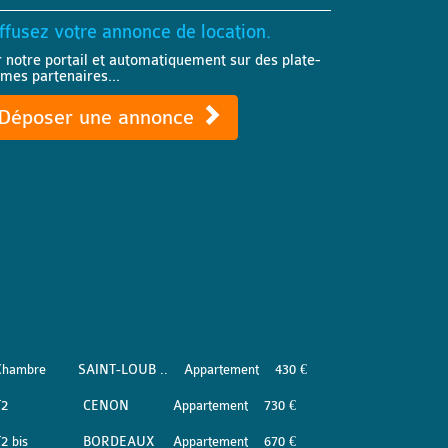
ffusez votre annonce de location.
r notre portail et automatiquement sur des plate-
rmes partenaires...
Déposer une annonce
Chambre
SAINT-LOUB ..
Appartement
430 €
T2
CENON
Appartement
730 €
2 bis
BORDEAUX
Appartement
670 €