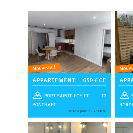
Nouveau !
Nouve
APPARTEMENT
650 € CC
APP
T2
PORT-SAINTE-FOY-ET-
PONCHAPT
BORD
Mise à jour le 07/08/26