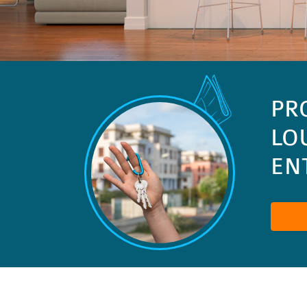
PR
LO
ENT